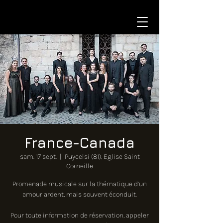
France-Canada
sam. 17 sept.
  |  
Puycelsi (81), Eglise Saint
Corneille
Promenade musicale sur la thématique d’un
amour ardent, mais souvent éconduit.
Pour toute information de réservation, appeler