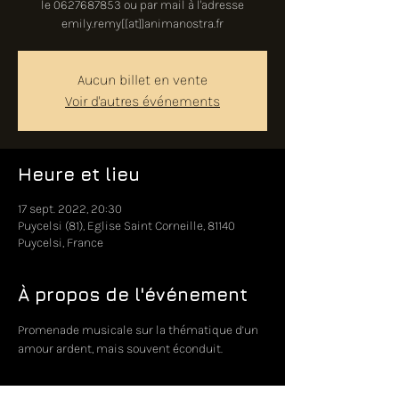
le 0627687853 ou par mail à l'adresse
emily.remy[[at]]animanostra.fr
Aucun billet en vente
Voir d'autres événements
Heure et lieu
17 sept. 2022, 20:30
Puycelsi (81), Eglise Saint Corneille, 81140
Puycelsi, France
À propos de l'événement
Promenade musicale sur la thématique d’un 
amour ardent, mais souvent éconduit.