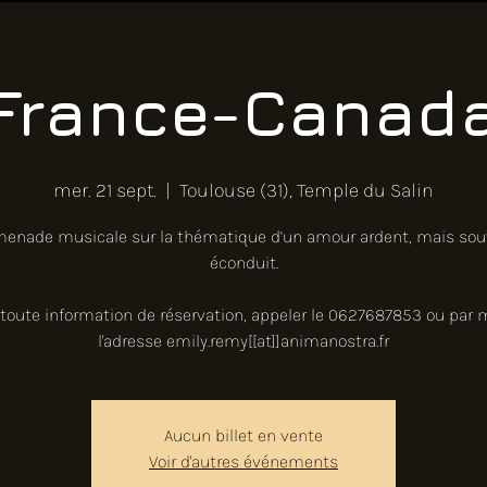
France-Canad
mer. 21 sept.
  |  
Toulouse (31), Temple du Salin
menade musicale sur la thématique d’un amour ardent, mais sou
éconduit.
 toute information de réservation, appeler le 0627687853 ou par m
l'adresse emily.remy[[at]]animanostra.fr
Aucun billet en vente
Voir d'autres événements