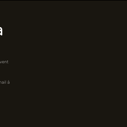
a
vent
ail à