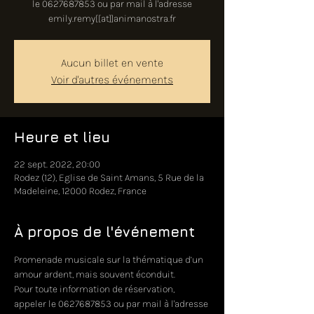
le 0627687853 ou par mail à l'adresse
emily.remy[[at]]animanostra.fr
Aucun billet en vente
Voir d'autres événements
Heure et lieu
22 sept. 2022, 20:00
Rodez (12), Eglise de Saint Amans, 5 Rue de la
Madeleine, 12000 Rodez, France
À propos de l'événement
Promenade musicale sur la thématique d’un 
amour ardent, mais souvent éconduit.
Pour toute information de réservation, 
appeler le 0627687853 ou par mail à l'adresse 