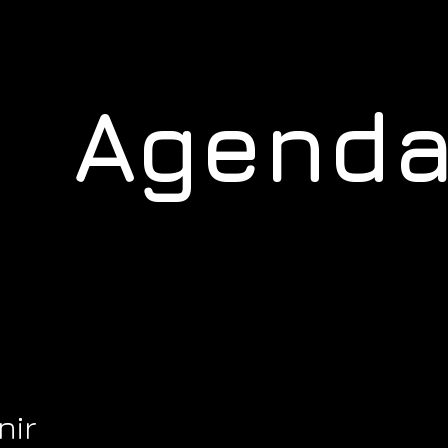
Agend
nir