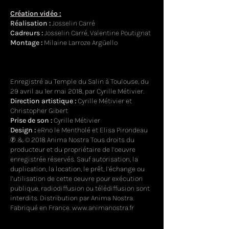
Création vidéo :
Réalisation :
Josselin Carré
Cadreurs :
Josselin Carré, Valentine Poutignat
Montage :
Milaine Larroze Argüello
Enregistré au Temple du Salin à Toulouse, du
29 avril au 1er mai 2018, par Cyrille Métivier.
Direction artistique :
Cyrille Métivier et
Christopher Gibert
Prise de son :
Cyrille Métivier
Design :
eRno le Mentholé et Elisa Pirondeau
℗ & © 2018 Anima Nostra Tous droits du
producteur et du propriétaire de l’oeuvre
enregistrée réservés. Sauf autorisation, la
duplication, la location, le prêt, l’échange ou
l’utilisation de cette oeuvre pour exécution
publique, radiodiffusion ou télédiffusion sont
interdits. Distribution par Anima Nostra.
Fabriqué en France.
www.animanostra.fr