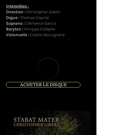
Interprètes :
Direction :
Christopher Gibert
Orgue :
Thomas Ospital
Soprano :
Clémence Garcia
Baryton :
Philippe Estèphe
Violoncelle :
Estelle Besingrand
ACHETER LE DISQUE