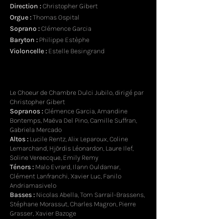
Direction :
Christopher Gibert
Orgue :
Thomas Ospital
Soprano :
Clémence Garcia
Baryton :
Philippe Estèphe
Violoncelle :
Estelle Besingrand
Le Choeur de Chambre Dulci Jubilo, dirigé par
Christopher Gibert
Sopranos :
Clémence Garcia, Amandine
Bontemps, Maëva Del Pino, Camille Suffran,
Gabriela Mercado
Altos :
Lucile Rentz, Alix Leparoux, Coline
Lemarchand, Hjördis Léonardon, Laure Ilef,
Soline Vereecque, Emily Remy
Ténors :
Malo Evrard, Ilann Ouldamar,
Clément Lanfranchi, Xavier Luc, Fanilo
Andriamasivelo
Basses :
Nicolas Abella, Tom Sarrail-Brassens,
Stéphane Morassut, Charles Magron, Pierre
Grasser, Xavier Bazoge