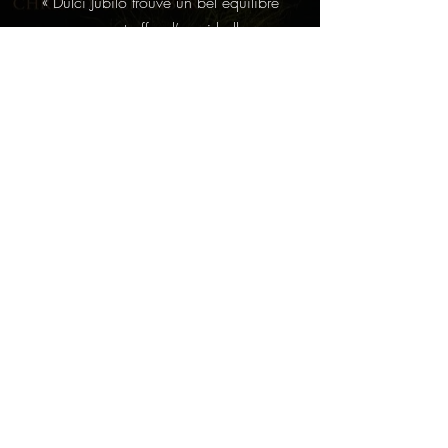
« Dulci Jubilo trouve un bel équilibre
sonore et offre d’aussi belles
interprétations en grégorien que dans les
accords complexes de Christopher
Gibert, compositeur à suivre. » «
Christopher Gibert n’a que 26 ans, mais
son Stabat Mater atteste qu’il connaît les
leçons de tous ses aînés, du grégorien à
Francis Poulenc »
Lire l'article
France Catholique
«
Ce premier disque du jeune
compositeur est une grande réussite. Il
n’existe plus de poste de sous-maître de
chapelle ; Christopher Gibert mériterait
d’être le successeur de Michel-Richard de