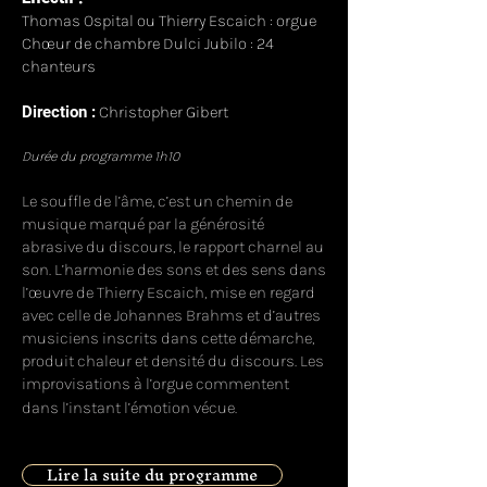
Thomas Ospital ou Thierry Escaich : orgue
Chœur de chambre Dulci Jubilo : 24
chanteurs
Direction :
Christopher Gibert
Durée du programme 1h10
​Le souffle de l’âme, c’est un chemin de
musique marqué par la générosité
abrasive du discours, le rapport charnel au
son. L’harmonie des sons et des sens dans
l’œuvre de Thierry Escaich, mise en regard
avec celle de Johannes Brahms et d’autres
musiciens inscrits dans cette démarche,
produit chaleur et densité du discours. Les
improvisations à l’orgue commentent
dans l’instant l’émotion vécue.
Lire la suite du programme