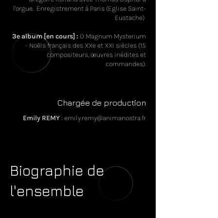
l'orgue. Enregistrement à Paris (Eglise Saint-
Eustache)
3e album [en cours] :
O Magnum Mysterium
- Noëls français des XXe et XXI siècles (15
compositeurs, œuvres inédites et
commandes).
Chargée de production
Emily REMY
:
emily.remy@animanostra.fr
Biographie de
l'ensemble