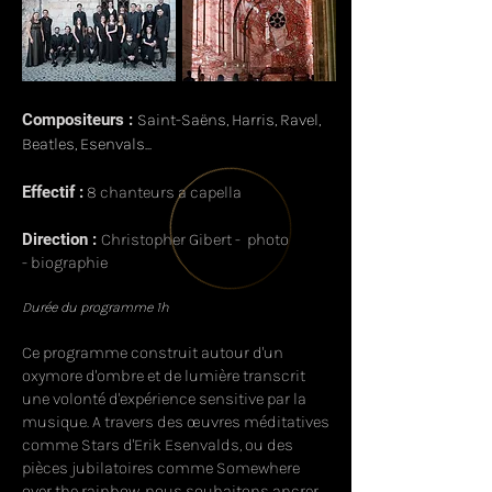
Compositeurs :
Saint-Saëns, Harris, Ravel,
Beatles, Esenvals...
Effectif
:
8 chanteurs a capella
Direction :
Christopher Gibert
-
photo
-
biographie
Durée du programme 1h
Ce programme construit autour d'un
oxymore d'ombre et de lumière transcrit
une volonté d'expérience sensitive par la
musique. A travers des œuvres méditatives
comme Stars d'Erik Esenvalds, ou des
pièces jubilatoires comme Somewhere
over the rainbow, nous souhaitons ancrer