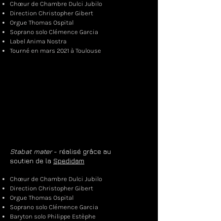
Chœur de Chambre Dulci Jubilo
Direction Christopher Gibert
Orgue Thomas Ospital
Soprano solo Clémence Garcia
Label Anima Nostra
Tourné en mars 2021 à Toulouse
Stabat mater
- réalisé grâce au
soutien de la
Spedidam
Chœur de Chambre Dulci Jubilo
Direction Christopher Gibert
Orgue Thomas Ospital
Soprano solo Clémence Garcia
Baryton solo Philippe Estèphe