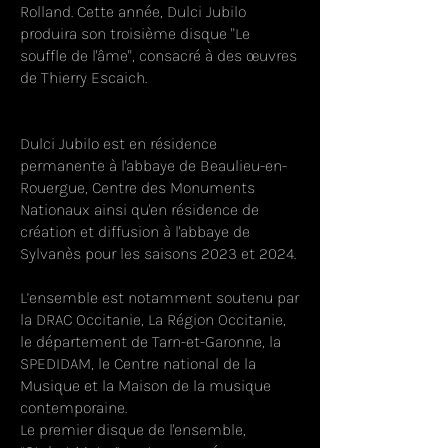
Rolland. Cette année, Dulci Jubilo
produira son troisième disque "Le
souffle de l'âme", consacré à des œuvres
de Thierry Escaich.
Dulci Jubilo est en résidence
permanente à l'abbaye de Beaulieu-en-
Rouergue, Centre des Monuments
Nationaux ainsi qu'en résidence de
création et diffusion à l'abbaye de
Sylvanès pour les saisons 2023 et 2024.
L’ensemble est notamment soutenu par
la DRAC Occitanie, La Région Occitanie,
le département de Tarn-et-Garonne, la
SPEDIDAM, le Centre national de la
Musique et la Maison de la musique
contemporaine.
Le premier disque de l'ensemble,