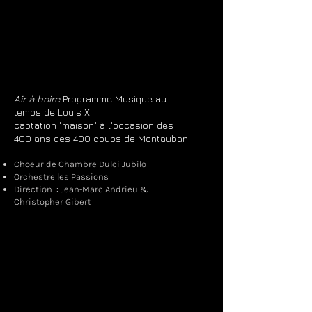
Air à boire
Programme Musique au
temps de Louis XIII
captation "maison" à l'occasion des
400 ans des 400 coups de Montauban
Choeur de Chambre Dulci Jubilo
Orchestre les Passions
Direction : Jean-Marc Andrieu &
Christopher Gibert