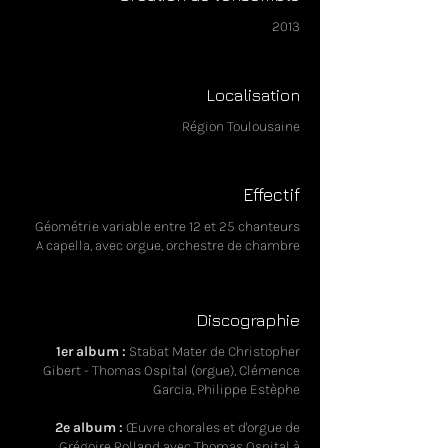
2013
Localisation
Région Toulousaine
Effectif
Géométrie variable entre 12 et 25 chanteurs
A capella, avec orgue, orchestre de chambre
Discographie
1
er album :
Stabat Mater de Christopher
Gibert - Thomas Ospital (orgue), Clémence
Garcia, Philippe Estèphe
2e album :
Œuvre chorales et d'orgue de
Grégoire Rolland avec Thomas Ospital à