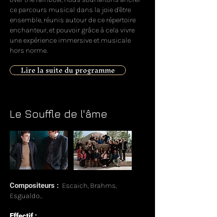
ce parcours musical dans la joie d'être
ensemble, réunis autour de ce répertoire
enchanteur, et pouvoir grâce à cela vivre
une expérience immersive et musicale
hors norme.
Lire la suite du programme
Le Souffle de l'âme
Compositeurs :
Escaich, Brahms,
Esgualdo...
Effectif :