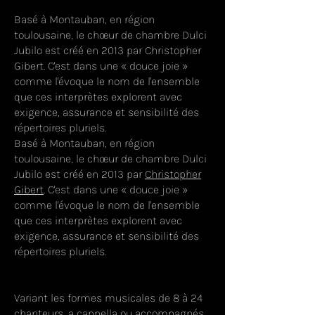
Basé à Montauban, en région
toulousaine, le chœur de chambre Dulci
Jubilo est créé en 2013 par Christopher
Gibert. C'est dans une « douce joie »
comme l'évoque le nom de l'ensemble
que ces interprètes explorent avec
exigence, assurance et sensibilité des
répertoires pluriels.
Basé à Montauban, en région
toulousaine, le chœur de chambre Dulci
Jubilo est créé en 2013 par
Christopher
Gibert
. C'est dans une « douce joie »
comme l'évoque le nom de l'ensemble
que ces interprètes explorent avec
exigence, assurance et sensibilité des
répertoires pluriels.
Variant les formes musicales de 8 à 24
chanteurs, a cappella ou accompagnés,